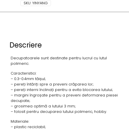
SKU:
YINYANG
Descriere
Decupatoarele sunt destinate pentru lucrul cu lutul
polimeric.
Caracteristici:
– 0.3-0.4mm tăișul;
– pereți întăriți spre a preveni crăparea lor;
– pereți interni înclinați pentru a evita blocarea lutului;
– margini îngroșate pentru a preveni deformarea piesei
decupate;
– grosimea optimă a lutului 3 mm;
– folosit pentru decuparea lutului polimeric, hobby.
Materiale:
– plastic reciclabil;