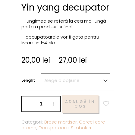
Yin yang decupator
– lungimea se referă la cea mai lungă
parte a produsului final.
– decupatoarele vor fi gata pentru
livrare in 1-4 zile
20,00
lei
–
27,00
lei
Lenght
ADAUGĂ ÎN
COȘ
Categorii:
Brose martisor
,
Cercei care
atarna
,
Decupatoare
,
Simboluri