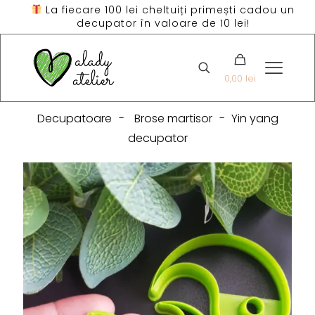
La fiecare 100 lei cheltuiți primești cadou un
decupator în valoare de 10 lei!
0,00 lei
Decupatoare
-
Brose martisor
-
Yin yang
decupator